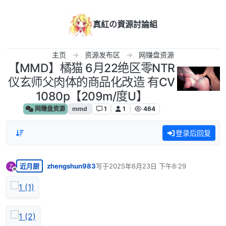
跳转至内容
真紅の資源討論組
主页
资源发布区
网赚盘资源
【MMD】橘猫 6月22绝区零NTR
仪玄师父肉体的商品化改造 有CV
1080p【209m/度U】
网赚盘资源
mmd
1
1
464
登录后回复
近月厨
zhengshun983
写于
2025年6月23日 下午8:29
Z
最后由 编辑
离线