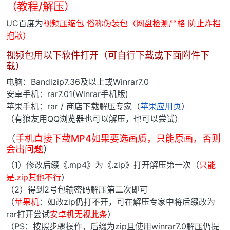
（教程/解压）
UC百度为
视频压缩包 俗称伪装包（网盘检测严格 防止炸档
抱歉）
视频包用以下软件打开（可自行下载或下面附件下
载）
电脑：Bandizip7.36及以上或Winrar7.0
安卓手机：rar7.01(Winrar手机版)
苹果手机：rar / 商店下载解压专家（
苹果应用页
）
（有狼友用QQ浏览器也可以解压，也可以尝试）
（
手机直接下载MP4如果要选画质，只能原画，否则
会出问题
）
（1）修改后缀《.mp4》为《.zip》打开解压第一次（
只能
是.zip其他不行
）
（2）得到2号包输密码解压第二次即可
（
苹果机
：如改zip仍打不开，可在解压专家中将后缀改为
rar打开尝试
安卓机无视此条
）
（PS：按照步骤操作，后缀为zip且使用winrar7.0解压仍提