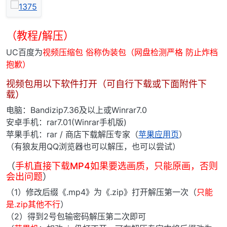
（教程/解压）
UC百度为
视频压缩包 俗称伪装包（网盘检测严格 防止炸档
抱歉）
视频包用以下软件打开（可自行下载或下面附件下
载）
电脑：Bandizip7.36及以上或Winrar7.0
安卓手机：rar7.01(Winrar手机版)
苹果手机：rar / 商店下载解压专家（
苹果应用页
）
（有狼友用QQ浏览器也可以解压，也可以尝试）
（
手机直接下载MP4如果要选画质，只能原画，否则
会出问题
）
（1）修改后缀《.mp4》为《.zip》打开解压第一次（
只能
是.zip其他不行
）
（2）得到2号包输密码解压第二次即可