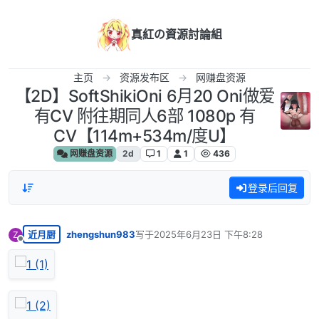
跳转至内容
真紅の資源討論組
主页
资源发布区
网赚盘资源
【2D】SoftShikiOni 6月20 Oni做爱
有CV 附往期同人6部 1080p 有
CV【114m+534m/度U】
网赚盘资源
2d
1
1
436
登录后回复
近月厨
zhengshun983
写于
2025年6月23日 下午8:28
Z
最后由 编辑
离线