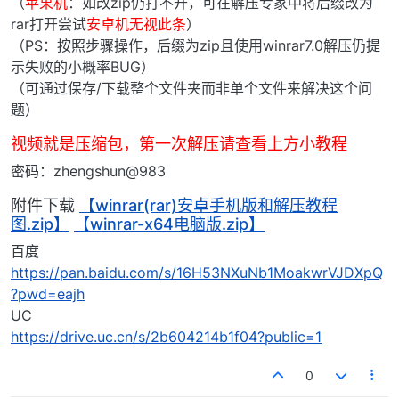
（
苹果机
：如改zip仍打不开，可在解压专家中将后缀改为
rar打开尝试
安卓机无视此条
）
（PS：按照步骤操作，后缀为zip且使用winrar7.0解压仍提
示失败的小概率BUG）
（可通过保存/下载整个文件夹而非单个文件来解决这个问
题）
视频就是压缩包，第一次解压请查看上方小教程
密码：zhengshun@983
附件下载
【winrar(rar)安卓手机版和解压教程
图.zip】
【winrar-x64电脑版.zip】
百度
https://pan.baidu.com/s/16H53NXuNb1MoakwrVJDXpQ
?pwd=eajh
UC
https://drive.uc.cn/s/2b604214b1f04?public=1
0