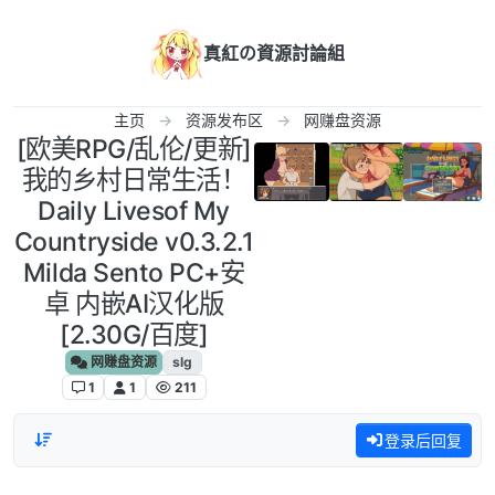
跳转至内容
真紅の資源討論組
主页
资源发布区
网赚盘资源
[欧美RPG/乱伦/更新]
我的乡村日常生活！
Daily Livesof My
Countryside v0.3.2.1
Milda Sento PC+安
卓 内嵌AI汉化版
[2.30G/百度]
网赚盘资源
slg
1
1
211
登录后回复