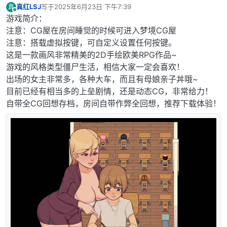
真红LSJ
写于
2025年6月23日 下午7:39
真
最后由 编辑
离线
游戏简介：
注意：CG屋在房间睡觉的时候可进入梦境CG屋
注意：搭载虚拟按键，可自定义设置任何按键。
这是一款画风非常精美的2D手绘欧美RPG作品~
游戏的风格类型僵尸生活，相信大家一定会喜欢！
出场的女主非常多，各种大车，而且有母娘亲子丼哦~
目前已经有相当多的上垒剧情，还是动态CG，非常给力！
自带全CG回想存档，房间自带作弊全回想，推荐下载体验！