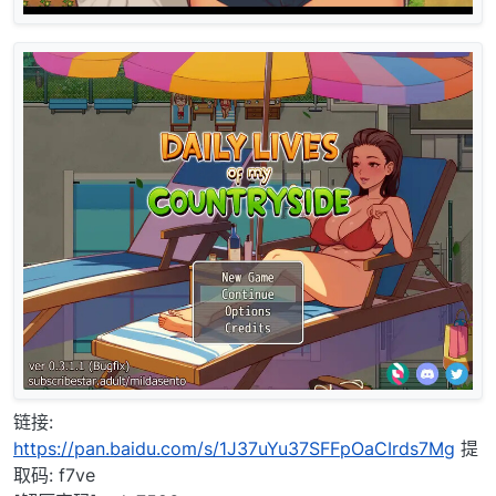
链接:
https://pan.baidu.com/s/1J37uYu37SFFpOaCIrds7Mg
提
取码: f7ve