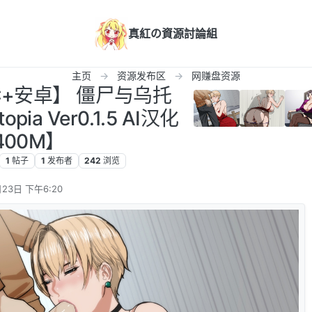
真紅の資源討論組
主页
资源发布区
网赚盘资源
PC+安卓】 僵尸与乌托
opia Ver0.1.5 AI汉化
400M】
1
帖子
1
发布者
242
浏览
23日 下午6:20