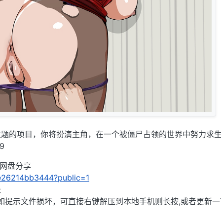
主题的项目，你将扮演主角，在一个被僵尸占领的世界中努力求
9
UC网盘分享
/0e26214bb3444?public=1
长
),如提示文件损坏，可直接右键解压到本地手机则长按,或者更新一