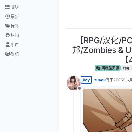
跳转至内容
版块
最新
标签
热门
【RPG/汉化/
用户
邦/Zombies & Ut
群组
【
网赚盘资源
rpg
key
zuogu
写于
2025年6月
最后由 编辑
离线