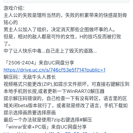
游戏介绍：
主人公的失败是理所当然的，失败的积累带来的快感是刻骨
铭心的
男主人公加入了组织，决定消灭那些企图做坏事的人。
但是，相对的敌人都是可怜的女性，H的技巧反而被打败
了。
中了让人快乐中毒…自己走上了毁灭的道路…
「2506-2404」来自UC网盘分享
https://drive.uc.cn/s/746cf53e5f714?public=1
解压码：无敌牛头人酋长
视频格式只能更改(ZIP),如提示文件损坏，可直接右键解压到
本地手机则长按,或者更新一下WinRAR7.0解压器
提示解压码错误的，自己检查一下有没有转区，语言里的区
域关闭beta版本就行了，或者就是修改了语言，手机下载如
提示选择画质要选择原画
最后一个办法就是使用7zip右键选择#解压
「winrar安卓+PC版」来自UC网盘分享