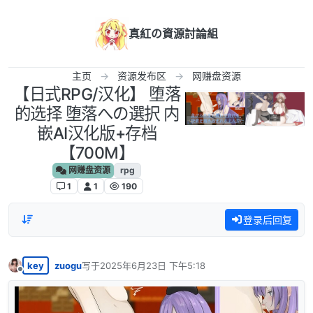
跳转至内容
真紅の資源討論組
主页
资源发布区
网赚盘资源
【日式RPG/汉化】 堕落
的选择 堕落への選択 内
嵌AI汉化版+存档
【700M】
网赚盘资源
rpg
1
1
190
登录后回复
key
zuogu
写于
2025年6月23日 下午5:18
最后由 编辑
离线