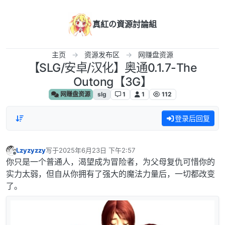
跳转至内容
真紅の資源討論組
主页
资源发布区
网赚盘资源
【SLG/安卓/汉化】奥通0.1.7-The
Outong【3G】
网赚盘资源
slg
1
1
112
登录后回复
Lzyzyzzy
写于
2025年6月23日 下午2:57
最后由 编辑
离线
你只是一个普通人，渴望成为冒险者，为父母复仇可惜你的
实力太弱，但自从你拥有了强大的魔法力量后，一切都改变
了。