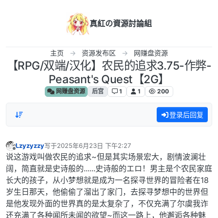
跳转至内容
真紅の資源討論組
主页
资源发布区
网赚盘资源
【RPG/双端/汉化】农民的追求3.75-作弊-
Peasant's Quest【2G】
网赚盘资源
后宫
1
1
200
登录后回复
Lzyzyzzy
写于
2025年6月23日 下午2:27
最后由 编辑
离线
说这游戏叫做农民的追求~但是其实场景宏大，剧情波澜壮
阔，简直就是史诗般的......史诗般的エロ！男主是个农民家庭
长大的孩子，从小梦想就是成为一名探寻世界的冒险者在18
岁生日那天，他偷偷了溜出了家门，去探寻梦想中的世界但
是他发现外面的世界真的是太复杂了，不仅充满了尔虞我诈
还充满了各种闻所未闻的欲望~而这一路上，他邂逅各种魅