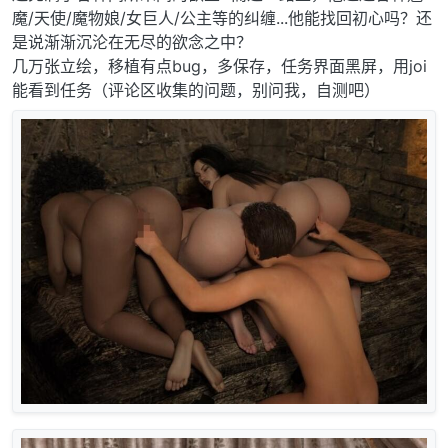
魔/天使/魔物娘/女巨人/公主等的纠缠...他能找回初心吗？还
是说渐渐沉沦在无尽的欲念之中？
几万张立绘，移植有点bug，多保存，任务界面黑屏，用joi
能看到任务（评论区收集的问题，别问我，自测吧）