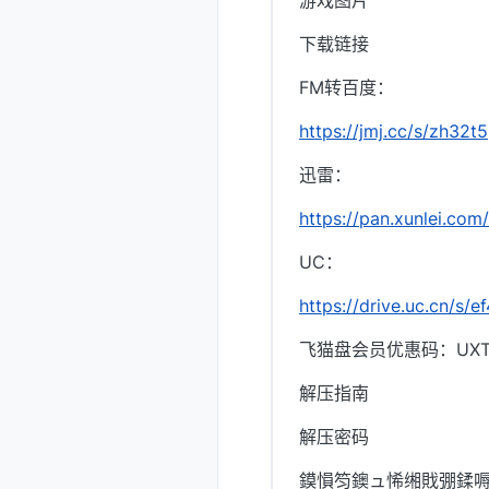
游戏图片
下载链接
FM转百度：
https://jmj.cc/s/zh32t5
迅雷：
https://pan.xunlei.
UC：
https://drive.uc.cn/s
飞猫盘会员优惠码：UXTI
解压指南
解压密码
鏌愪笉鐭ュ悕缃戝弸鍒嗕