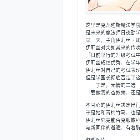
这里是克瓦迪斯魔法学
是未来的魔法师日夜勤
某一天，主角伊莉丝・
伊莉丝对突如其来的传
「日前举行的升级考试
伊莉丝成绩优秀，在学
伊莉丝对自己的考试表
但是学园长彻底否定了
ーー于是，无情的二选
「要做我的杏奴隶，还
不甘心的伊莉丝决定出
于是她和青梅竹马，也
伊莉丝究竟能否克服旅
与新同伴的邂逅、有着肮