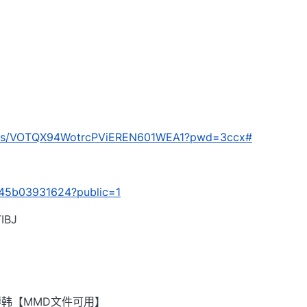
com/s/VOTQX94WotrcPViEREN601WEA1?pwd=3ccx#
/ef45b03931624?public=1
BJ
韩【MMD文件可用】