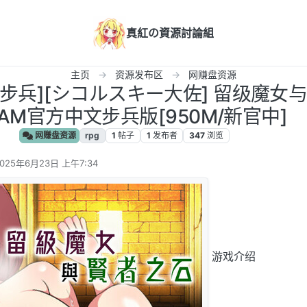
真紅の資源討論組
主页
资源发布区
网赚盘资源
文/步兵][シコルスキー大佐] 留级魔女
EAM官方中文步兵版[950M/新官中]
网赚盘资源
rpg
1
帖子
1
发布者
347
浏览
025年6月23日 上午7:34
 编辑
游戏介绍