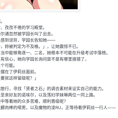
院。
学、孜孜不倦的学习殿堂。
加尔通忽然被学园长叫了出去。
唤感到讶异，学园长告知她——
中，妳被判定为不及格。」，让她震惊不已。
年当中能够角逐一、二名，她根本不可能在升级考试中落榜。
现有信心，她向学园长询问是不是有哪里搞错了，
这个可能。
一摆在了伊莉丝面前。
是要就这样留级呢？」
门旅行，寻找「贤者之石」的调合素材来证实自己的能力。
是至亲好友的诺埃尔，以及荡妇学妹琳两位一同上路。
程中等着她的众多苦难，顺利晋级呢？
髒肉棒的噁男，以及魔物的凌RU，正等待着伊莉丝一行人――