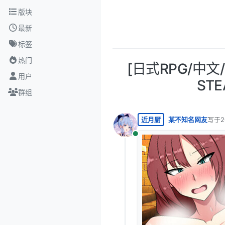
跳转至内容
版块
最新
标签
热门
[日式RPG/中
用户
ST
群组
近月厨
某不知名网友
写于
2
最后由
在线