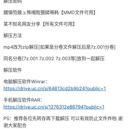
解压密码
鏌愪笉鐭ュ悕缃戝弸鍒嗕韩【MMD文件可用】
某不知名网友分享【所有文件可用】
解压方法
mp4改为zip解压[如果是分卷文件解压后是7z.001分卷]
同名分卷[7z.001 7z.002 7z.003等]放到一起解压
解压软件
电脑解压软件Winrar：
https://drive.uc.cn/s/64613cd2b9b24?public=1
手机解压软件RAR：
https://drive.uc.cn/s/1276312e86794?public=1
PS：推荐各位先转存再下载解压 可以有效防止文件炸档 谢
谢大家配合