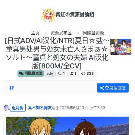
跳转至内容
真紅の資源討論組
主页
资源发布区
网赚盘资源
[日式ADV/AI汉化/NTR]夏日☆盐～
童真男处男与处女未亡人さまぁ☆
ソルト～童貞と処女の夫婦 AI汉化
版[800M/全CV]
网赚盘资源
adv
1
1
333
登录后回复
近月厨
某不知名网友
写于
2025年6月23日 上午7:33
最后由 编辑
离线