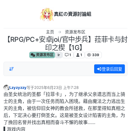
跳转至内容
真紅の資源討論組
主页
资源发布区
【RPG/PC+安卓joi/官中步兵】菈菲卡与封
印之楔【1G】
资源发布区
lr
1
1
339
登录后回复
Lzyzyzzy
写于
2025年6月23日 上午7:28
最后由 编辑
离线
由圣女统治的圣都「拉菲卡」，为了继承父亲遗志而当上骑
士的主角，由于一次任务而陷入困境。藉由魔法之力逃出生
天的主角，被信仰旧女神的教会所拯救，在那里得知真相之
后，下定决心要打倒圣女。这是被圣女设计陷害的主角，为
了挽回名誉并找出真相而奋斗不懈的故事……
▌游戏内容