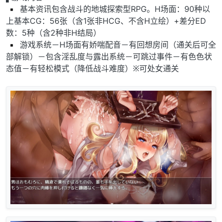
︎ 基本资讯包含战斗的地城探索型RPG。H场面：90种以
上基本CG：56张（含1张非HCG、不含H立绘）+差分ED
数：5种（含2种非H结局）
︎ 游戏系统－H场面有娇喘配音－有回想房间（通关后可全
部解锁）－包含淫乱度与露出系统－可跳过事件－有色色状
态值－有轻松模式（降低战斗难度）※可处女通关