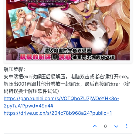
解压步骤：
安卓端把exe改解压后缀解压，电脑双击或者右键打开exe。
解压出001再跟其他分卷放一起解压，最后直接解压rar（密
码错误换个解压软件试试）
https://pan.xunlei.com/s/VOTQboZU7jWOeYHk3o-
2pyTaA1?pwd=49n4#
https://drive.uc.cn/s/204c78b968a24?public=1
0