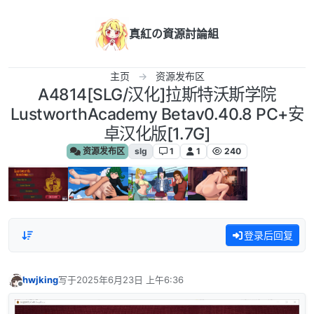
跳转至内容
真紅の資源討論組
主页
资源发布区
A4814[SLG/汉化]拉斯特沃斯学院
LustworthAcademy Betav0.40.8 PC+安
卓汉化版[1.7G]
资源发布区
slg
1
1
240
登录后回复
hwjking
写于
2025年6月23日 上午6:36
最后由 编辑
离线