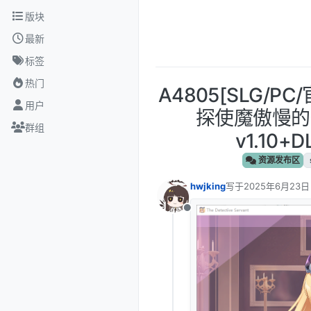
跳转至内容
版块
最新
标签
热门
A4805[SLG/
用户
探使魔傲慢的
群组
v1.10+
资源发布区
hwjking
写于
2025年6月23日
最后由 编辑
离线