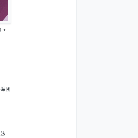
 +
兽军团
生法