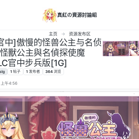
真紅の資源討論組
主页
资源发布区
PC/官中]傲慢的怪兽公主与名侦
怪獸公主與名偵探使魔
DLC官中步兵版[1G]
slg
1
帖子
1
发布者
364
浏览
 上午4:56