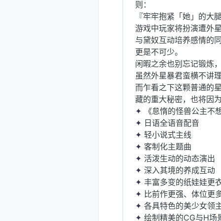
则：
『牢牢抱紧「她」的大
游戏中玩家将扮演遭外
与黛奴互动培养感情的
更是不可少。
闲暇之余也别忘记锻炼
虽然外星暴君蛮横不讲
而乍看之下这颗普通的星
藏的重大秘密，也将因为
✦ 《怠惰的怪兽公主不
✦ 日语全语音配音
✦ 轻小说式主线
✦ 客制化主题曲
✦ 活泼生动的动态演出
✦ 深入其境的养成互动
✦ 丰富多变的纸娃娃更
✦ 比前作更强、体位更
✦ 各具特色的美少女领
✦ 绘制精美的CG与H场