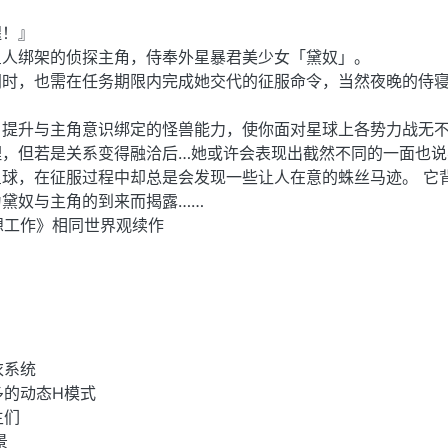
腿！』
星人绑架的侦探主角，侍奉外星暴君美少女「黛奴」。
同时，也需在任务期限内完成她交代的征服命令，当然夜晚的侍
，提升与主角意识绑定的怪兽能力，使你面对星球上各势力战无
理，但若是关系变得融洽后…她或许会表现出截然不同的一面也说
球，在征服过程中却总是会发现一些让人在意的蛛丝马迹。 它
黛奴与主角的到来而揭露……
想工作》相同世界观续作
衣系统
多的动态H模式
主们
景