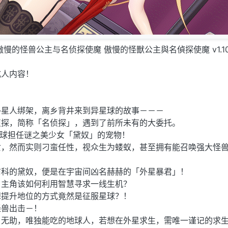
中] 傲慢的怪兽公主与名侦探使魔 傲慢的怪獸公主與名偵探使魔 v1.10
成人内容！
外星人绑架，离乡背井来到异星球的故事－－－
侦探，简称「名侦探」，遇到了前所未有的大委托。
星球担任谜之美少女「黛奴」的宠物！
女，然而实则刁蛮任性，视众生为蝼蚁，甚至拥有能召唤强大怪
前科的黛奴，便是在宇宙间凶名赫赫的「外星暴君」！
，主角该如何利用智慧寻求一线生机？
想提升地位的方式竟然是征服星球？！
怪兽出击－！
、无助，唯独能吃的地球人，若想在外星求生，需唯一谨记的求