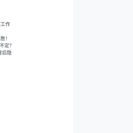
寝工作
不胜！
不定？
背后隐