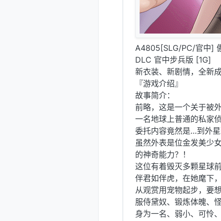
A4805[SLG/PC/官
DLC 官中步兵版 [1G]
新衣装、新剧情，全新
『游戏介绍』
故事简介：
前略，这是一个关于被
一名地球上普通的私家
委托内容竟然是…到外
虽然外表是位金发美少
的神奇能力？！
这位有着毁灭多颗星球
伴君如伴虎，在她麾下
从观赏用宠物起步，要
服侍黛奴、锻炼体魄、
身为一名、弱小、可怜