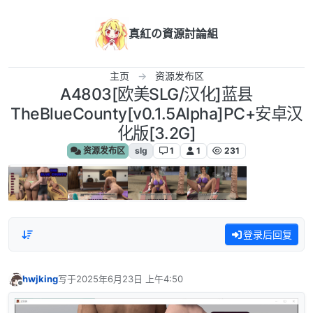
跳转至内容
真紅の資源討論組
主页
资源发布区
A4803[欧美SLG/汉化]蓝县
TheBlueCounty[v0.1.5Alpha]PC+安卓汉
化版[3.2G]
资源发布区
slg
1
1
231
登录后回复
hwjking
写于
2025年6月23日 上午4:50
最后由 编辑
离线