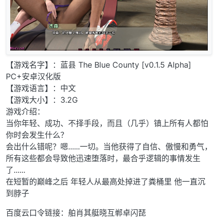
【游戏名字】：蓝县 The Blue County [v0.1.5 Alpha]
PC+安卓汉化版
【游戏语言】：中文
【游戏大小】：3.2G
游戏介绍：
当你年轻、成功、不择手段，而且（几乎）镇上所有人都怕
你时会发生什么？
会出什么错呢？嗯......一切。当他获得了自信、傲慢和勇气，
所有这些都会导致他迅速堕落时，最合乎逻辑的事情发生
了......
在短暂的巅峰之后 年轻人从最高处掉进了粪桶里 他一直沉
到脖子
百度云口令链接：舶肖其艇晓互郸卓闪琵