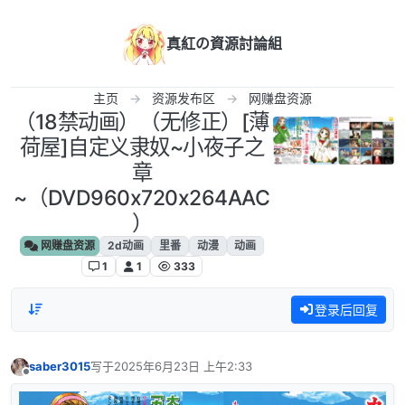
跳转至内容
真紅の資源討論組
主页
资源发布区
网赚盘资源
（18禁动画）（无修正）[薄
荷屋]自定义隶奴~小夜子之
章
~（DVD960x720x264AAC
）
网赚盘资源
2d动画
里番
动漫
动画
1
1
333
登录后回复
saber3015
写于
2025年6月23日 上午2:33
最后由 编辑
离线