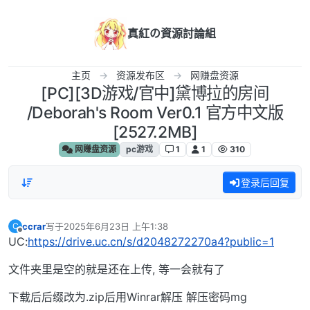
跳转至内容
真紅の資源討論組
主页
资源发布区
网赚盘资源
[PC][3D游戏/官中]黛博拉的房间
/Deborah's Room Ver0.1 官方中文版
[2527.2MB]
网赚盘资源
pc游戏
1
1
310
登录后回复
ccrar
写于
2025年6月23日 上午1:38
C
最后由 编辑
离线
UC:
https://drive.uc.cn/s/d2048272270a4?public=1
文件夹里是空的就是还在上传, 等一会就有了
下载后后缀改为.zip后用Winrar解压 解压密码mg