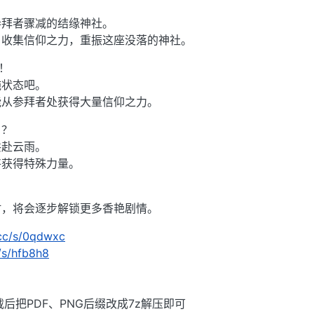
参拜者骤减的结缘神社。
，收集信仰之力，重振这座没落的神社。
！
施状态吧。
能从参拜者处获得大量信仰之力。
！？
共赴云雨。
将获得特殊力量。
时，将会逐步解锁更多香艳剧情。
.cc/s/0qdwxc
c/s/hfb8h8
后把PDF、PNG后缀改成7z解压即可