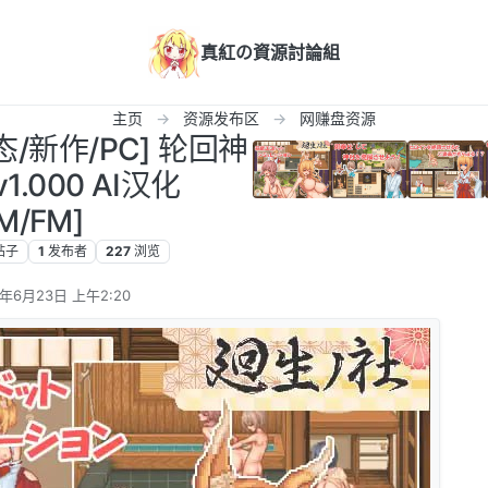
真紅の資源討論組
主页
资源发布区
网赚盘资源
态/新作/PC] 轮回神
1.000 AI汉化
M/FM]
帖子
1
发布者
227
浏览
5年6月23日 上午2:20
辑