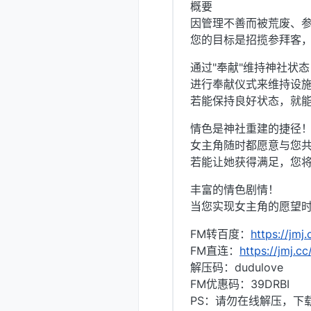
概要
因管理不善而被荒废、
您的目标是招揽参拜客
通过"奉献"维持神社状态
进行奉献仪式来维持设
若能保持良好状态，就
情色是神社重建的捷径
女主角随时都愿意与您
若能让她获得满足，您
丰富的情色剧情！
当您实现女主角的愿望
FM转百度：
https://jmj
FM直连：
https://jmj.c
解压码：dudulove
FM优惠码：39DRBI
PS：请勿在线解压，下载