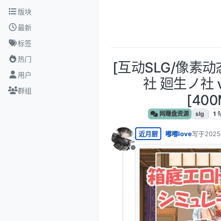
跳转至内容
版块
最新
标签
热门
[互动SLG/像素动
用户
社 廻生ノ社 v
群组
[400
网赚盘资源
slg
1
近月厨
嘟嘟love
写于
202
最后由 编
离线