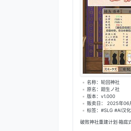
️名称：轮回神社
️原名：廻生ノ社
️版本：v1.000
️贩卖日： 2025年06
️标签：#SLG #AI汉
破败神社重建计划·箱庭式