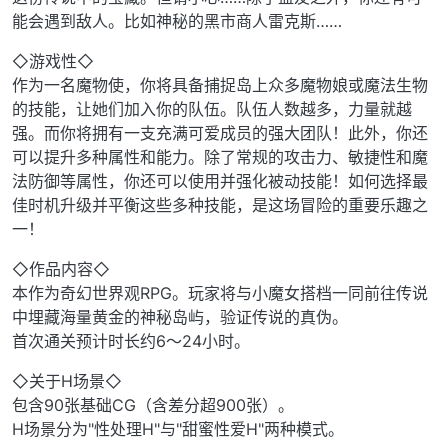
能会遇到敌人。比如神秘的黑市商人雷克斯……
◇游戏性◇
作为一名魔物使，你将具备捕捉岛上众多魔物娘或魔法生物
的技能，让她们加入你的队伍。队伍人数越多，力量就越
强。而你将拥有一支充满可爱成员的强大团队！此外，你还
可以提升多种属性和能力。除了常规的攻击力、敏捷性和魔
法防御等属性，你还可以使用并强化被动技能！如何选择最
佳时机升级并平衡这些多种技能，是这场冒险的重要乐趣之
一！
◇作品内容◇
本作为奇幻世界观RPG。玩家将与小魔女搭档一同前往传说
中埋藏海量黄金的神秘岛屿，验证传说的真伪。
首次通关预计时长约6～24小时。
◇关于H场景◇
包含90张基础CG（含差分超900张）。
H场景分为"性处理H"与"甜蜜性爱H"两种模式。