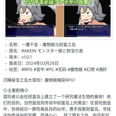
️名称：一攫千金 - 魔物娘与财富之岛
️原名：RAKEIN モンスター娘と財宝の島
️版本：v1.0.1
️贩卖日：2024年03月26日
️标签：#RPG #官中 #PC #无码 #魔物娘 #幻想 #通奸
沉睡秘宝之岛大冒险！魔物娘捕获RPG！
◇主要剧情◇
冒险者公会在财富岛上建立了一个研究魔法生物的基地！他
们的目的，当然是找到传说中财富岛上的黄金！在冒险旅途
中，你将结识一群性格各异的伙伴，携手探索财富岛，寻找
这份传说中的宝藏。但请小心……除了盟友之外，你还有可