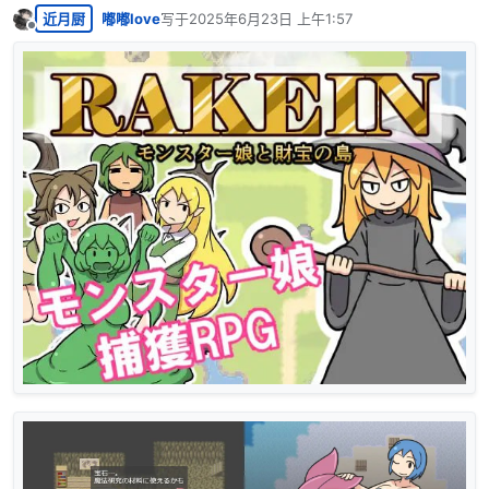
近月厨
嘟嘟love
写于
2025年6月23日 上午1:57
最后由 编辑
离线