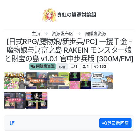
跳转至内容
真紅の資源討論組
主页
资源发布区
网赚盘资源
[日式RPG/魔物娘/新步兵/PC] 一攫千金 -
魔物娘与财富之岛 RAKEIN モンスター娘
と財宝の島 v1.0.1 官中步兵版 [300M/FM]
网赚盘资源
rpg
1
1
153
登录后回复