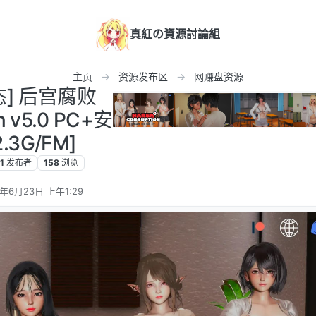
真紅の資源討論組
主页
资源发布区
网赚盘资源
态] 后宫腐败
n v5.0 PC+安
.3G/FM]
1
发布者
158
浏览
5年6月23日 上午1:29
辑