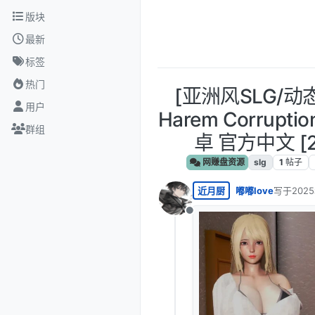
跳转至内容
版块
最新
标签
热门
[亚洲风SLG/动
用户
Harem Corruptio
群组
卓 官方中文 [2
网赚盘资源
slg
1
帖子
近月厨
嘟嘟love
写于
202
最后由 编
离线