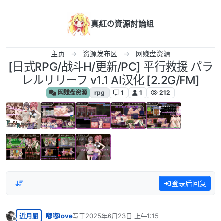
跳转至内容
真紅の資源討論組
主页
资源发布区
网赚盘资源
[日式RPG/战斗H/更新/PC] 平行救援 パラ
レルリリーフ v1.1 AI汉化 [2.2G/FM]
网赚盘资源
rpg
1
1
212
登录后回复
近月厨
嘟嘟love
写于
2025年6月23日 上午1:15
最后由 编辑