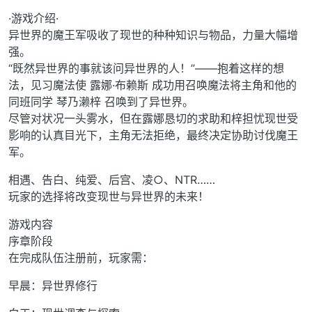
·游戏介绍·
异世界的魔王军吸收了现世的种种知识与物品，力量大幅增
强。
“既然异世界的事就该问异世界的人！”——抱着这样的想
法，见习魔法使 露娜·布赖斯 成功用召唤魔法将主角和他的
同班同学 琴乃濑梓 召唤到了异世界。
尽管对状况一头雾水，但在露娜恳切的求助和梓担忧现世受
影响的认真目光下，主角无法拒绝，最终决定协助讨伐魔王
军。
相遇、告白、纯爱、后宫、凌○、NTR……
玩家的选择将改变现世与异世界的未来！
游戏内容
序章阶段
在完成队伍注册前，玩家需：
早晨：异世界修行