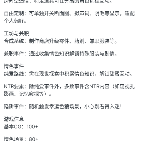
跨时空通信：特定道具可让分离的角色远程互动。
自由定制：可单独开关断面图、拟声词、阴毛等显示，适配
个人偏好。
工坊与兼职
合成系统：制作商店升级零件、药剂、兼职服装等。
兼职事件：通过收集情色知识解锁特殊服装与剧情。
情色事件
纯爱路线：需在现世探索中积累情色知识，解锁甜蜜互动。
NTR要素：除纯爱事件外，多数事件含NTR内容（如窥视孔
影画、记忆窥探等）。
陷阱事件：随机触发幸运色狼场景，小心别看得入迷！
游戏信息
基本CG：100+
情色场景：80+