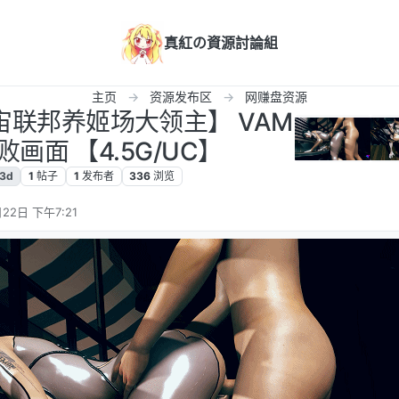
真紅の資源討論組
主页
资源发布区
网赚盘资源
宙联邦养姬场大领主】 VAM
画面 【4.5G/UC】
3d
1
帖子
1
发布者
336
浏览
22日 下午7:21