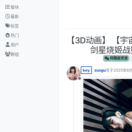
跳转至内容
版块
最新
标签
热门
【3D动画】 【宇
用户
剑星烧姬战败
群组
网赚盘资源
key
zuogu
写于
2025年6月
最后由 编辑
离线