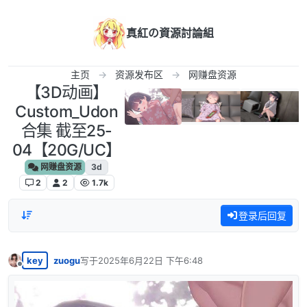
跳转至内容
真紅の資源討論組
主页
资源发布区
网赚盘资源
【3D动画】
Custom_Udon
合集 截至25-
04【20G/UC】
网赚盘资源
3d
2
2
1.7k
登录后回复
key
zuogu
写于
2025年6月22日 下午6:48
最后由 编辑
离线