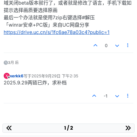
域关闭beta版本就行了，或者就是修改了语言，手机下载如
提示选择画质要选择原画
最后一个办法就是使用7zip右键选择#解压
「winrar安卓+PC版」来自UC网盘分享
https://drive.uc.cn/s/1fc6ae78a03c4?public=1
0
3月 后
xerkk6
写于
2025年9月29日 下午2:35
X
最后由 编辑
离线
2025.9.29两链已炸，求补档
-1
1 / 2