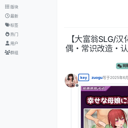
跳转至内容
版块
最新
标签
热门
【大富翁SLG/
用户
偶・常识改造・认
群组
网
key
zuogu
写于
2025年6月
最后由 编辑
离线