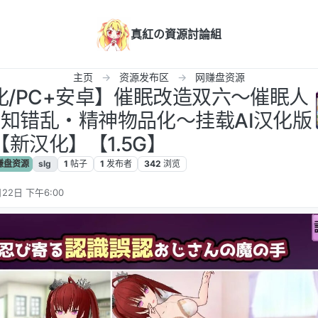
真紅の資源討論組
主页
资源发布区
网赚盘资源
汉化/PC+安卓】催眠改造双六～催眠人
知错乱・精神物品化～挂载AI汉化版
【新汉化】【1.5G】
赚盘资源
slg
1
帖子
1
发布者
342
浏览
22日 下午6:00