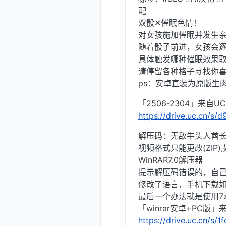
配
双骰✕催眠色情！
对女孩施加催眠并发生
随着骰子前进，女孩会
具体触发哪种催眠效果
请停留各种格子寻找你
ps：安卓直装为原版生
「2506-2304」来自
https://drive.uc.cn/s/
解压码：无敌牛头人酋
视频格式只能更改(ZIP
WinRAR7.0解压器
提示解压码错误的，自己
修改了语言，手机下载
最后一个办法就是使用7z
「winrar安卓+PC版
https://drive.uc.cn/s/