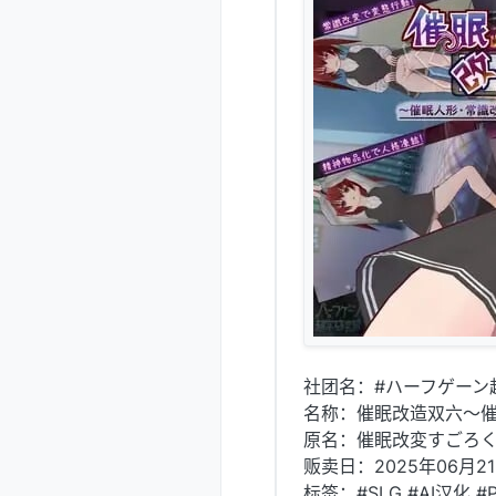
社团名：#ハーフゲーン
名称：催眠改造双六～
原名：催眠改変すごろ
贩卖日：2025年06月21
标签：#SLG #AI汉化 #