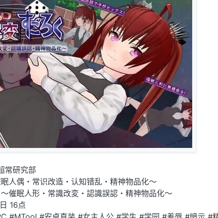
超常研究部
催眠人偶・常识改造・认知错乱・精神物品化～
く～催眠人形・常識改変・認識誤認・精神物品化～
日 16点
PC #MTool #安卓直装 #女主人公 #学生 #学园 #羞辱 #暗示 