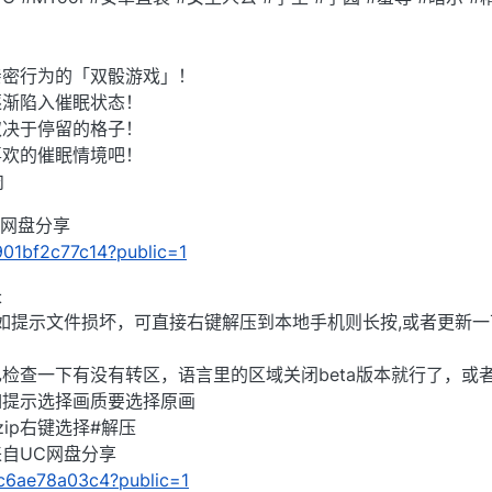
亲密行为的「双骰游戏」！
逐渐陷入催眠状态！
取决于停留的格子！
喜欢的催眠情境吧！
肉
UC网盘分享
d901bf2c77c14?public=1
长
),如提示文件损坏，可直接右键解压到本地手机则长按,或者更新一
检查一下有没有转区，语言里的区域关闭beta版本就行了，或
如提示选择画质要选择原画
ip右键选择#解压
」来自UC网盘分享
1fc6ae78a03c4?public=1