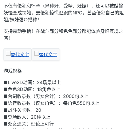
不仅有侵犯和怀孕（异种奸、受精、妊娠），还可以被蛞蝓
妖怪变成扶她，去侵犯惊慌逃跑的NPC，甚至侵犯自己的姐
姐/妹妹强○播种！
支持震动手柄！在战斗部分和色色部分都能体验身临其境之
感！
游戏规格
■Live2D动画：24场景以上
■色色3D动画：18角色以上
■台词收录数（男女合计）：2000句以上
■语音收录数（仅女角色）：每角色550句以上
■战斗关卡数：20
■登场敌人：20种以上
■处女通关：理论上可行