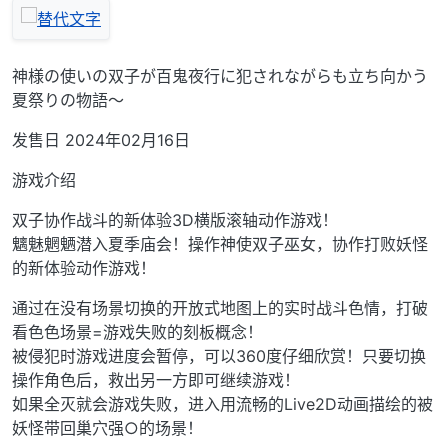
神様の使いの双子が百鬼夜行に犯されながらも立ち向かう
夏祭りの物語〜
发售日 2024年02月16日
游戏介绍
双子协作战斗的新体验3D横版滚轴动作游戏！
魑魅魍魉潜入夏季庙会！操作神使双子巫女，协作打败妖怪
的新体验动作游戏！
通过在没有场景切换的开放式地图上的实时战斗色情，打破
看色色场景=游戏失败的刻板概念！
被侵犯时游戏进度会暂停，可以360度仔细欣赏！只要切换
操作角色后，救出另一方即可继续游戏！
如果全灭就会游戏失败，进入用流畅的Live2D动画描绘的被
妖怪带回巢穴强○的场景！