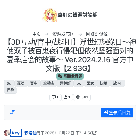
跳转至内容
真紅の資源討論組
主页
资源发布区
网赚盘资源
【3D互动/官中/战斗H】浮世幻想缘日〜神
使双子被百鬼夜行侵犯但依然坚强面对的
夏季庙会的故事〜 Ver.2024.2.16 官方中
文版【2.93G】
网赚盘资源
3d
互动
官中
全动态
异种奸
pc
巫女
扶她
战斗h
怀孕
1
1
561
登录后回复
key
梦境仙
写于
2025年6月22日 下午4:58
最后由 梦境仙 编辑
2025年6月23日 上午7:56
离线