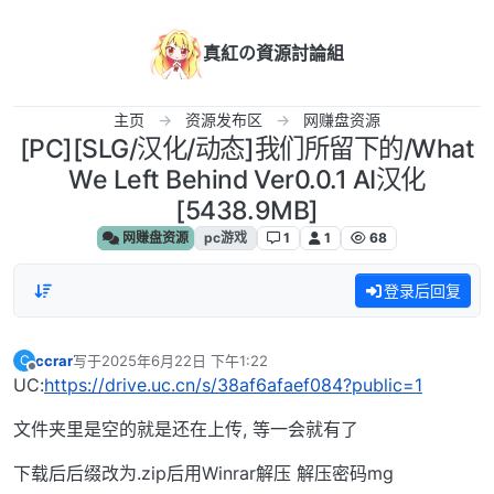
跳转至内容
真紅の資源討論組
主页
资源发布区
网赚盘资源
[PC][SLG/汉化/动态]我们所留下的/What
We Left Behind Ver0.0.1 AI汉化
[5438.9MB]
网赚盘资源
pc游戏
1
1
68
登录后回复
ccrar
写于
2025年6月22日 下午1:22
C
最后由 编辑
离线
UC:
https://drive.uc.cn/s/38af6afaef084?public=1
文件夹里是空的就是还在上传, 等一会就有了
下载后后缀改为.zip后用Winrar解压 解压密码mg