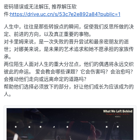
密码错误或无法解压, 推荐解压软
件:
https://drive.uc.cn/s/53c7e2e892a84?public=1
人生中，往往是那些转捩点的瞬间，促使我们反思所做的决
定、前进的方向，以及真正重要的事物。
对卡里姆来说，是一次失败的晋升尝试和最亲密朋友的逝
世；对娜美来说，是未果的艺术追求和她不愿承担的家族传
承。
两位陌生人面对人生的重大分岔点，他们的偶遇将永远交织
彼此的命运。 爱会教会哪些课题？它会伤害吗？会治愈吗？
会推动他们走向或远离命定的道路吗？
帮助他们选择必须放下的部分，好让他们成长为应该成为的
人。