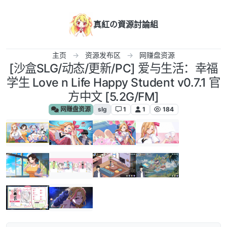
跳转至内容
真紅の資源討論組
主页
资源发布区
网赚盘资源
[沙盒SLG/动态/更新/PC] 爱与生活：幸福
学生 Love n Life Happy Student v0.7.1 官
方中文 [5.2G/FM]
网赚盘资源
slg
1
1
184