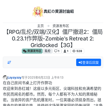
跳转至内容
真紅の資源討論組
主页
资源发布区
【RPG/乱伦/双端/汉化】僵尸撤退2：僵局
0.23.1作弊版-Zombie's Retreat 2:
Gridlocked【3G】
资源发布区
乱伦
1
1
528
登录后回复
Lzyzyzzy
写于
2025年6月22日 上午8:13
最后由 编辑
离线
在自己房间书桌上打开作弊功
欢迎来到赤红城！这座以多元街区、尖端科技和充满希望的
市民而闻名的都市。然而，每个人都有不为人知的黑暗秘
密。当诡异的丧尸危机爆发时，一位英雄必须挺身而出，拯
救幸存的美丽女性，并终结这场笼罩家园的恐怖谜团。"主角