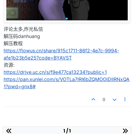
评论太多,炸光私信
解压码danhuang
解压教程
https://flowus.cn/share/915c1711-86f2-4e7c-9994-
afe1b23b5e25?code=BYAVST
资源:
https://drive.uc.cn/s/f9e477ca13234?public=1
https://pan.xunlei.com/s/VOTLa7lRI6bZQMOOjDIlRNxQA
1?pwd=gnx8#
0
1 / 1