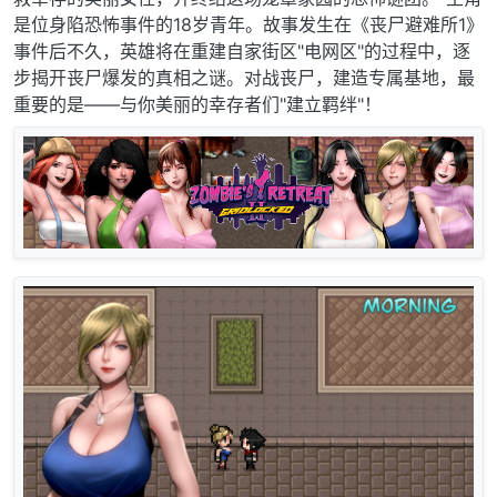
是位身陷恐怖事件的18岁青年。故事发生在《丧尸避难所1》
事件后不久，英雄将在重建自家街区"电网区"的过程中，逐
步揭开丧尸爆发的真相之谜。对战丧尸，建造专属基地，最
重要的是——与你美丽的幸存者们"建立羁绊"！