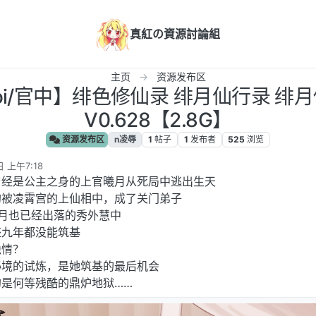
真紅の資源討論組
主页
资源发布区
卓joi/官中】绯色修仙录 绯月仙行录 绯
V0.628【2.8G】
资源发布区
n凌辱
1
帖子
1
发布者
525
浏览
 上午7:18
曾经是公主之身的上官曦月从死局中逃出生天
的被凌霄宫的上仙相中，成了关门弟子
月也已经出落的秀外慧中
整九年都没能筑基
隐情？
秘境的试炼，是她筑基的最后机会
是何等残酷的鼎炉地狱……