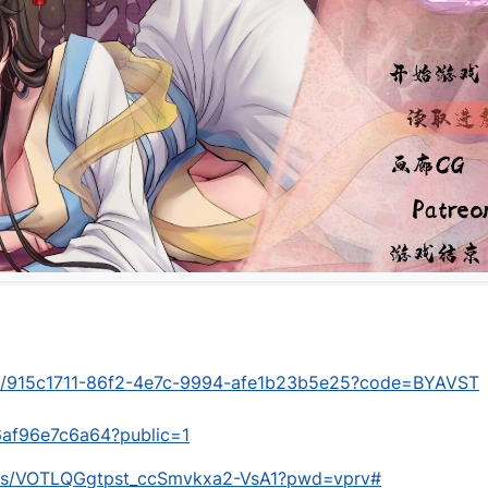
are/915c1711-86f2-4e7c-9994-afe1b23b5e25?code=BYAVST
a6af96e7c6a64?public=1
om/s/VOTLQGgtpst_ccSmvkxa2-VsA1?pwd=vprv#