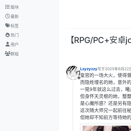
跳转至内容
版块
最新
标签
热门
【RPG/PC+安
用户
群组
Lzyzyzzy
写于
2025年6月22日
最后由 编辑
皇宫的一场大火，使得
离线
而隐姓埋名的她，意外
一晃9年就这么过去，曦
但身怀天灵根的她，整
是心魔所惑？还是另有
这次随大师兄一起前往
但她却不知前方等待她的