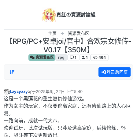
跳转至内容
真紅の資源討論組
主页
资源发布区
【RPG/PC+安卓joi/官中】合欢宗女修传-
V0.17【350M】
资源发布区
rpg
1
1
464
登录后回复
Lzyzyzzy
写于
2025年6月22日 上午5:40
最后由 编辑
离线
这是一个黑莲花的重生复仇修仙游戏。
作为女主的玩家，不仅要逃离家庭，还有修仙路上的人心叵
测。
一路向前，成就一代大帝。
欢迎试玩，此次试玩版，只涉及逃离家庭，后续修炼、怀
孕、战斗等下次更新放出。