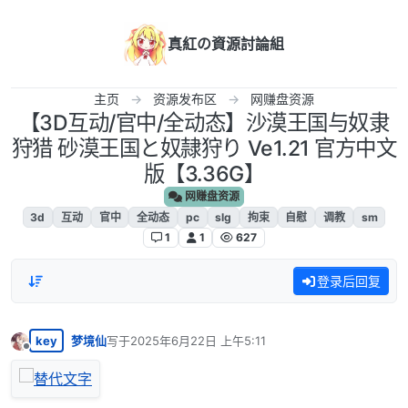
跳转至内容
真紅の資源討論組
主页
资源发布区
网赚盘资源
【3D互动/官中/全动态】沙漠王国与奴隶
狩猎 砂漠王国と奴隷狩り Ve1.21 官方中文
版【3.36G】
网赚盘资源
3d
互动
官中
全动态
pc
slg
拘束
自慰
调教
sm
1
1
627
登录后回复
key
梦境仙
写于
2025年6月22日 上午5:11
最后由 编辑
离线