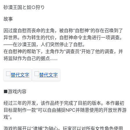
砂漠王国と奴○狩り
故事
因过度自慰而丧命的主角，被自称“自慰神”的存在召唤到了
异世界。作为转生的代价，自慰神命令主角进行一项调查。
——在沙漠王国，人们突然停止了自慰。
在自慰神的帮助下，主角作为“调查员”开始了他的调查，并
将监狱作为自己的据点……
■游戏内容
经过三年的开发，该作品终于完成了目前的版本。本作最初
目标是制作一款“可以自由捕捉NPC并随意使用的开放世界游
戏”。
游戏的展开以“逮捕”为轴心。玩家可以对所有女性角色使用