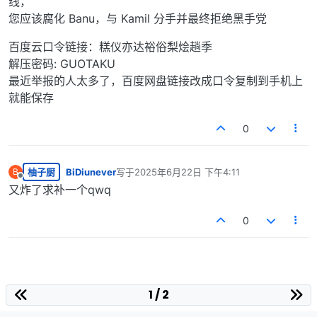
线，
您应该腐化 Banu，与 Kamil 分手并最终拒绝黑手党
百度云口令链接：糕仪亦达裕俗梨烩趟季
解压密码: GUOTAKU
最近举报的人太多了，百度网盘链接改成口令复制到手机上
就能保存
0
柚子厨
BiDiunever
写于
2025年6月22日 下午4:11
B
最后由 编辑
离线
又炸了求补一个qwq
0
1 / 2