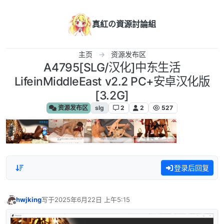
跳转至内容
真紅の資源討論組
主页
资源发布区
A4795[SLG/汉化]中东生活
LifeinMiddleEast v2.2 PC+安卓汉化版
[3.2G]
资源发布区
slg
2
2
527
登录后回复
hwjking
写于
2025年6月22日 上午5:15
最后由 编辑
离线