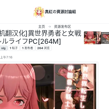
真紅の資源討論組
主页
资源发布区
PC/机翻汉化]異世界勇者と女戦
ルライフPC[264M]
slg
1
帖子
1
发布者
264
浏览
上午7:16