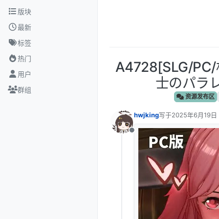
跳转至内容
版块
最新
标签
热门
A4728[SLG/
用户
士のパラレ
群组
资源发布区
hwjking
写于
2025年6月19日 
最后由 编辑
离线