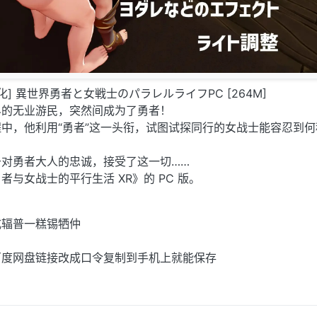
翻汉化] 異世界勇者と女戦士のパラレルライフPC [264M]
界的无业游民，突然间成为了勇者！
中，他利用“勇者”这一头衔，试图试探同行的女战士能容忍到何
对勇者大人的忠诚，接受了这一切……
与女战士的平行生活 XR》的 PC 版。
式辐普一糕锡牺仲
百度网盘链接改成口令复制到手机上就能保存