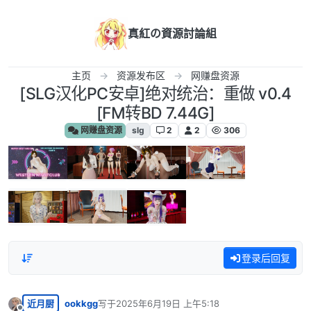
跳转至内容
真紅の資源討論組
主页
资源发布区
网赚盘资源
[SLG汉化PC安卓]绝对统治：重做 v0.4
[FM转BD 7.44G]
网赚盘资源
slg
2
2
306
登录后回复
近月厨
ookkgg
写于
2025年6月19日 上午5:18
最后由 编辑