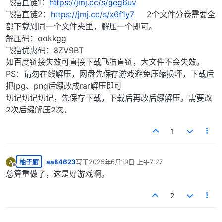
飞猫直链1：
https://jmj.cc/s/geg6uv
飞猫直链2：
https://jmj.cc/s/x6f1y7
2个文件分卷需要全
部下载到同一个文件夹里，解压一个即可。
解压码：ookkgg
飞猫优惠码：8ZV9BT
如百度链接失效可直接下载飞猫直链，大文件不会失效。
PS：请勿在线解压，网盘先保存游戏避免压缩损坏，下载后
把jpg、png后缀改成rar解压即可
切记切记切记，先保存下载，下载后再改后缀解压。需要改
2次后缀解压2次。
1
柚子厨
aa84623
写于
2025年6月19日 上午7:27
A
最后由 编辑
离线
总算重做了，这是好游戏啊。
2