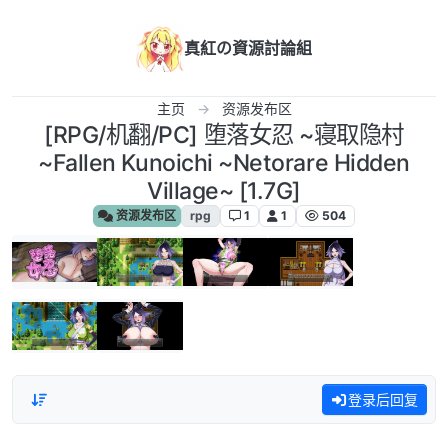
跳转至内容
真紅の資源討論組
主页
资源发布区
[RPG/机翻/PC] 堕落女忍 ~寝取隐村
~Fallen Kunoichi ~Netorare Hidden
Village~ [1.7G]
资源发布区
rpg
1
1
504
登录后回复