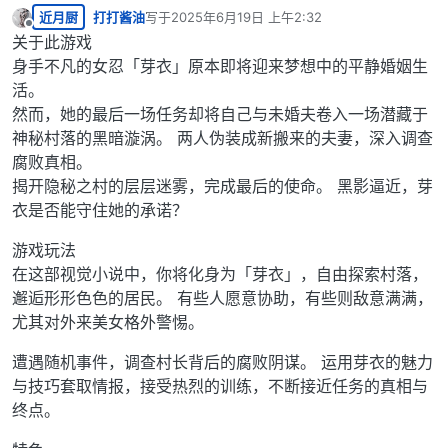
近月厨
打打酱油
写于
2025年6月19日 上午2:32
最后由 编辑
离线
关于此游戏
身手不凡的女忍「芽衣」原本即将迎来梦想中的平静婚姻生
活。
然而，她的最后一场任务却将自己与未婚夫卷入一场潜藏于
神秘村落的黑暗漩涡。 两人伪装成新搬来的夫妻，深入调查
腐败真相。
揭开隐秘之村的层层迷雾，完成最后的使命。 黑影逼近，芽
衣是否能守住她的承诺？
游戏玩法
在这部视觉小说中，你将化身为「芽衣」，自由探索村落，
邂逅形形色色的居民。 有些人愿意协助，有些则敌意满满，
尤其对外来美女格外警惕。
遭遇随机事件，调查村长背后的腐败阴谋。 运用芽衣的魅力
与技巧套取情报，接受热烈的训练，不断接近任务的真相与
终点。