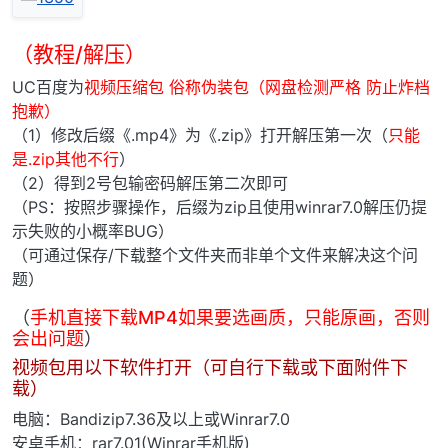
（教程/解压）
UC百度为
视频压缩包 俗称伪装包（网盘检测严格 防止炸档
抱歉）
（1）修改后缀《.mp4》为《.zip》打开解压第一次（
只能
是.zip其他不行
）
（2）得到2号包输密码解压第二次即可
（PS：按照步骤操作，后缀为zip且使用winrar7.0解压仍提
示失败的小概率BUG）
（可通过保存/下载整个文件夹而非单个文件来解决这个问
题）
（
手机直接下载MP4如果要选画质，只能原画，否则
会出问题
）
视频包用以下软件打开（可自行下载或下面附件下
载）
电脑：Bandizip7.36及以上或Winrar7.0
安卓手机：rar7.01(Winrar手机版)