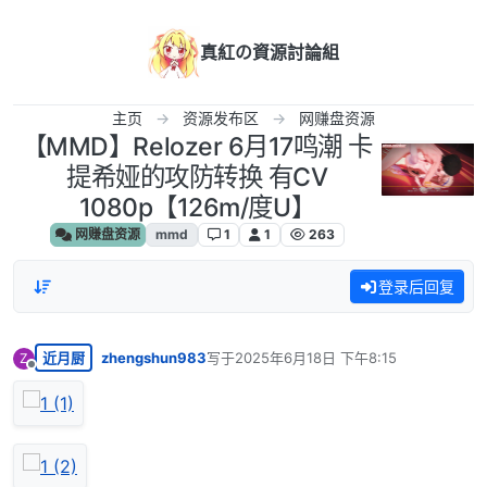
跳转至内容
真紅の資源討論組
主页
资源发布区
网赚盘资源
【MMD】Relozer 6月17鸣潮 卡
提希娅的攻防转换 有CV
1080p【126m/度U】
网赚盘资源
mmd
1
1
263
登录后回复
近月厨
zhengshun983
写于
2025年6月18日 下午8:15
Z
最后由 编辑
离线