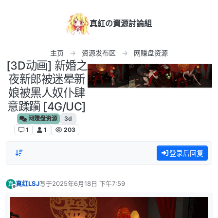
跳转至内容
真紅の資源討論組
主页
资源发布区
网赚盘资源
[3D动画] 新婚之
夜新郎被迷晕新
娘被黑人奴仆肆
意蹂躏 [4G/UC]
网赚盘资源
3d
1
1
203
登录后回复
真红LSJ
写于
2025年6月18日 下午7:59
真
最后由 编辑
离线