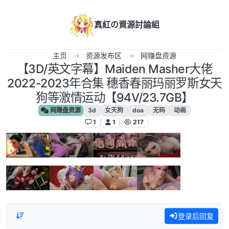
跳转至内容
真紅の資源討論組
主页
资源发布区
网赚盘资源
【3D/英文字幕】Maiden Masher大佬
2022-2023年合集 穗香春丽玛丽罗斯女天
狗等激情运动【94V/23.7GB】
网赚盘资源
3d
女天狗
doa
无码
动画
1
1
217
登录后回复