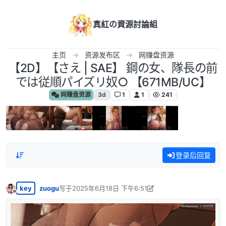
跳转至内容
真紅の資源討論組
主页
资源发布区
网赚盘资源
【2D】【さえ | SAE】 鋼の女、隊長の前
では従順パイズリ奴○ 【671MB/UC】
网赚盘资源
3d
1
1
241
登录后回复
key
zuogu
写于
2025年6月18日 下午6:51
最后由 zuogu 编辑
2025年6月18日 下午2:13
离线