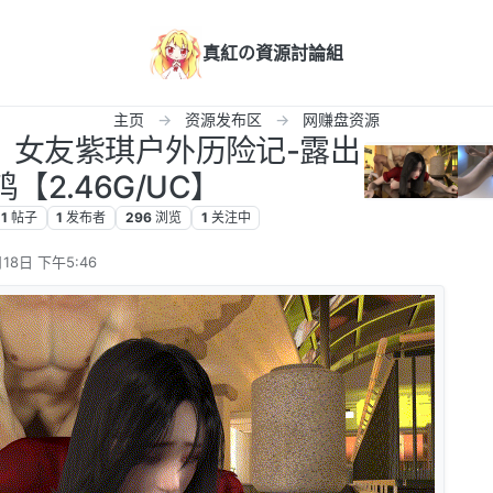
真紅の資源討論組
主页
资源发布区
网赚盘资源
bb】女友紫琪户外历险记-露出
【2.46G/UC】
1
帖子
1
发布者
296
浏览
1
关注中
18日 下午5:46