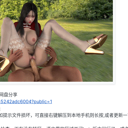
C网盘分享
/0c5242adc6004?public=1
长
),如提示文件损坏，可直接右键解压到本地手机则长按,或者更新一