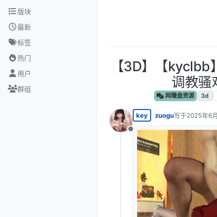
跳转至内容
版块
最新
标签
热门
【3D】【kycl
用户
调教骚鸡
群组
网赚盘资源
3d
key
zuogu
写于
2025年6月
最后由 编辑
离线