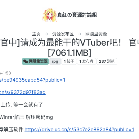
真紅の資源討論組
主页
资源发布区
网赚盘资源
/PC/官中]请成为最能干的VTuber吧！ 
[7061.1MB]
网赚盘资源
rpg
1
帖子
1
发布者
237
浏览
1:53
n/s/be94935cabd54?public=1
k.cn/s/9372d97f83ad
上传, 等一会就有了
inrar解压 解压密码mg
荐解压软件:
https://drive.uc.cn/s/53c7e2e892a84?public=1