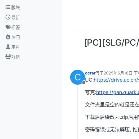
跳转至内容
版块
最新
标签
热门
[PC][SLG
用户
群组
ccrar
写于
2025年6月18日 下午
C
最后由 编辑
UC:
https://drive.uc.c
离线
夸克:
https://pan.quar
文件夹里是空的就是还在
下载后后缀改为.zip后用W
密码错误或无法解压, 推