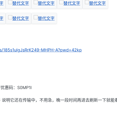
m/s/185s1ulgJsRrK249-MHPH-A?pwd=42kp
惠码：S0MP1I
 说明它还在传输中，不用急，晚一段时间再进去刷新一下就能