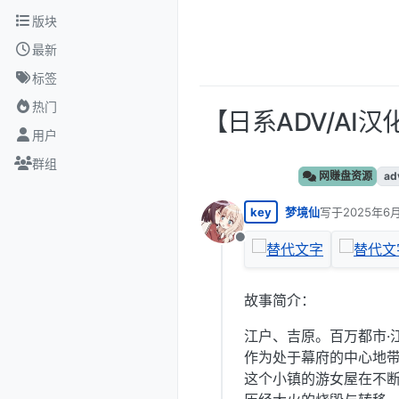
跳转至内容
版块
最新
标签
热门
【日系ADV/AI
用户
群组
网赚盘资源
ad
key
梦境仙
写于
2025年6月
最后由 编辑
离线
故事简介：
江户、吉原。百万都市·
作为处于幕府的中心地
这个小镇的游女屋在不