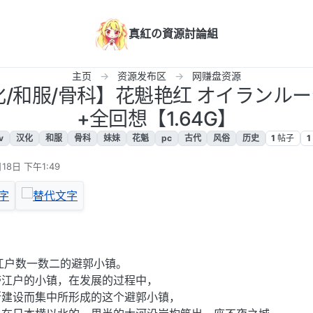
真紅の資源討論組
主页
资源发布区
网赚盘资源
汉化/和服/骨科】花魁艳红 オイランルー
+全回想【1.64G】
v
汉化
和服
骨科
妹妹
花魁
pc
古代
风俗
历史
1
帖子
1
18日 下午1:49
江户数一数二的避郭小镇。
带江户的小镇，在发展的过程中，
断建设而集中所形成的这个避郭小镇，