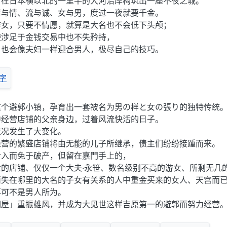
，在日本横以北的一里半的大河沿岸构筑出一座不夜之城。
情与情、流与诚、女与男，度过一夜就要千金。
游女，只要不情愿，就算是大名也不会低下头颅；
使涉足于金钱交易中也不失矜持，
，也会像夫妇一样迎合男人，极尽自己的技巧。
这个避郭小镇，孕育出一套被名为男の样と女の張り的独特传统
中经营店铺的父亲身边，过着风流快活的日子。
状况发生了大变化。
经营的繁盛店铺将由无能的儿子所继承，债主们纷纷接踵而来。
介入而免于破产，但留在嘉門手上的，
的店铺、仅仅一个大夫·永笹、数名级别不高的游女、所剩无几
消失在哪里的大名的子女有关系的人中重金买来的女人、天宫而
落可不是男人所为。
澜屋」重振雄风，并成为大见世这样吉原第一的避郭而努力经营