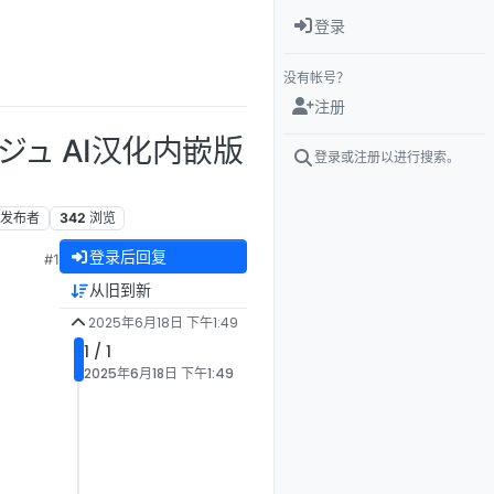
登录
没有帐号？
注册
ジュ AI汉化内嵌版
登录或注册以进行搜索。
发布者
342
浏览
登录后回复
#1
从旧到新
2025年6月18日 下午1:49
1 / 1
2025年6月18日 下午1:49