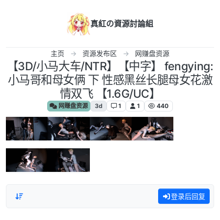
跳转至内容
真紅の資源討論組
主页
资源发布区
网赚盘资源
【3D/小马大车/NTR】【中字】 fengying:
小马哥和母女俩 下 性感黑丝长腿母女花激
情双飞 【1.6G/UC】
网赚盘资源
3d
1
1
440
登录后回复