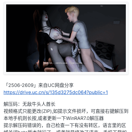
「2506-2609」来自UC网盘分享
https://drive.uc.cn/s/135d3275dc064?public=1
解压码：无敌牛头人酋长
视频格式只能更改(ZIP),如提示文件损坏，可直接右键解压到
本地手机则长按,或者更新一下WinRAR7.0解压器
提示解压码错误的，自己检查一下有没有转区，语言里的区