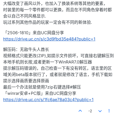
大幅改变了画风以外，也加入了换装系统等其他的要素，
时装里的每一个零件都可以更换，而且在不同角色穿着时都
会以自己不同风格显示.
玩过系列其他作品的玩家一定会有不同的新体验.
「2506-1810」来自UC网盘分享
https://drive.uc.cn/s/c3d9fbd35e484?public=1
解压码：无敌牛头人酋长
视频格式只能更改(ZIP),如提示文件损坏，可直接右键解压到
本地手机则长按,或者更新一下WinRAR7.0解压器
提示解压码错误的，自己检查一下有没有转区，语言里的区
域关闭beta版本就行了，或者就是修改了语言，手机下载如
提示选择画质要选择原画
最后一个办法就是使用7zip右键选择#解压
「winrar安卓+PC版」来自UC网盘分享
https://drive.uc.cn/s/1fc6ae78a03c4?public=1
-2