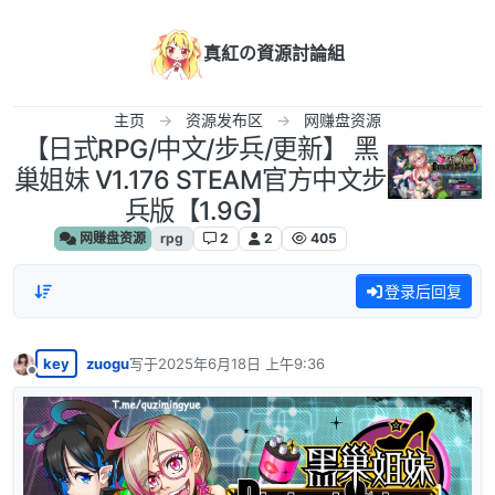
跳转至内容
真紅の資源討論組
主页
资源发布区
网赚盘资源
【日式RPG/中文/步兵/更新】 黑
巢姐妹 V1.176 STEAM官方中文步
兵版【1.9G】
网赚盘资源
rpg
2
2
405
登录后回复
key
zuogu
写于
2025年6月18日 上午9:36
最后由 编辑
离线