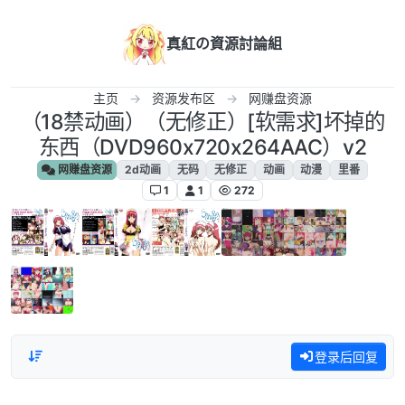
跳转至内容
真紅の資源討論組
主页
资源发布区
网赚盘资源
（18禁动画）（无修正）[软需求]坏掉的
东西（DVD960x720x264AAC）v2
网赚盘资源
2d动画
无码
无修正
动画
动漫
里番
1
1
272
登录后回复