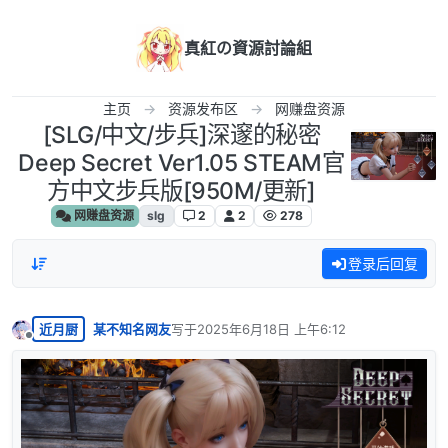
跳转至内容
真紅の資源討論組
主页
资源发布区
网赚盘资源
[SLG/中文/步兵]深邃的秘密
Deep Secret Ver1.05 STEAM官
方中文步兵版[950M/更新]
网赚盘资源
slg
2
2
278
登录后回复
近月厨
某不知名网友
写于
2025年6月18日 上午6:12
最后由 编辑
离线