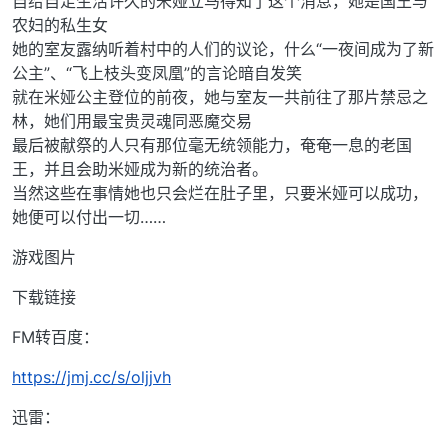
自给自足生活许久的米娅立马得知了这个消息，她是国王与
农妇的私生女
她的室友露纳听着村中的人们的议论，什么“一夜间成为了新
公主”、“飞上枝头变凤凰”的言论暗自发笑
就在米娅公主登位的前夜，她与室友一共前往了那片禁忌之
林，她们用最宝贵灵魂同恶魔交易
最后被献祭的人只有那位毫无统领能力，奄奄一息的老国
王，并且会助米娅成为新的统治者。
当然这些在事情她也只会烂在肚子里，只要米娅可以成功，
她便可以付出一切……
游戏图片
下载链接
FM转百度：
https://jmj.cc/s/oljjvh
迅雷：