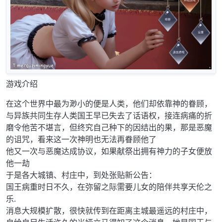
游戏介绍
在这个世界中最为渺小的便是人类，他们却依靠神的眷顾，
与异族共同生存人类国王早已失去了话语权，接连病痛的折
磨令他苦不堪言，但终究自己种下的因结出的果，那是恶魔
的诅咒，看来这一次神明也无法再眷顾他了
他又一次与恶魔达成协议，如果献祭出拥有神力的子女便放
他一劫
于是各大城镇、村庄中，到处张贴新公告：
国王病重时日不久，在弥留之际需要儿女的陪伴共享天伦之
乐.
消息大规模扩散，很快就传到在距离主城最遥远的村庄中，