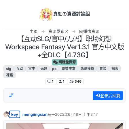
跳转至内容
真紅の資源討論組
主页
资源发布区
网赚盘资源
【互动SLG/官中/无码】职场幻想
Workspace Fantasy Ver1.3.1 官方中文版
+全DLC【4.73G】
网赚盘资源
slg
互动
官中
无码
pc
剧情丰富
恋爱模拟
冒险
探索
裸露
1
1
346
登录后回复
key
mengjingxian
写于
2025年6月18日 上午3:17
最后由 编辑
离线