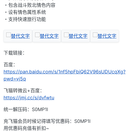
・包含战斗败北情色内容
・设有情色属性系统
・支持快速旅行功能
下载链接：
百度：
https://pan.baidu.com/s/1nf5hpFbiQ62V96sUDUcqXg?
pwd=vj5q
飞猫转微云+百度：
https://jmj.cc/s/dvfwtu
统一解压码：S0MP1I
充飞猫会员时候记得填写优惠码：S0MP1I
用优惠码充值有折扣~