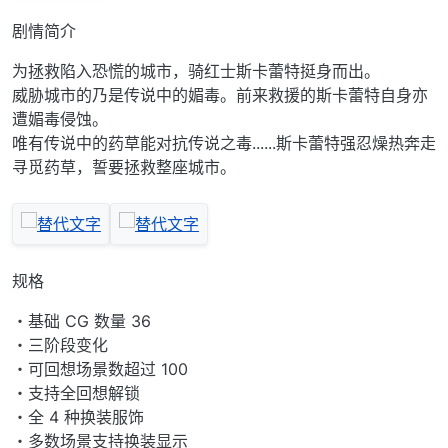
剧情简介
为拯救陷入恐慌的城市，骑红士斯卡蕾特挺身而出。
威胁城市的乃是传说中的媚毒。前来救援的斯卡蕾特自身亦
遭媚毒侵蚀。
唯有传说中的药草能对抗传说之毒......斯卡蕾特强忍燥热奔走
寻觅药草，誓要拯救整座城市。
规格
・基础 CG 数量 36
・三阶段变化
・可回想场景数超过 100
・支持全回想解锁
・全 4 种换装服饰
・多数场景支持换装显示