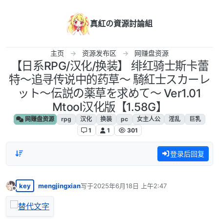
跳转至内容
真紅の資源討論組
主页
资源发布区
网赚盘资源
【日系RPG/汉化/换装】 绯红骑士斯卡蕾
特～追寻传说中的药草～ 騎紅士スカーレ
ット～伝説の薬草を求めて～ Ver1.01
Mtool汉化版【1.58G】
网赚盘资源
rpg
汉化
换装
pc
女主人公
淫乱
巨乳
1
1
301
登录后回复
key
mengjingxian
写于
2025年6月18日 上午2:47
最后由 编辑
离线