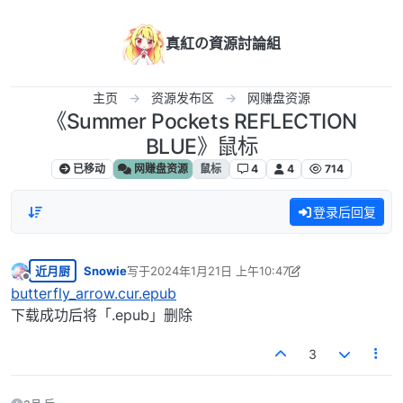
跳转至内容
真紅の資源討論組
主页
资源发布区
网赚盘资源
《Summer Pockets REFLECTION
BLUE》鼠标
已移动
网赚盘资源
鼠标
4
4
714
登录后回复
近月厨
Snowie
写于
2024年1月21日 上午10:47
最后由 Snowie 编辑
2024年1月21日 上午4:47
离线
butterfly_arrow.cur.epub
下载成功后将「.epub」删除
3