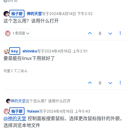
3月 后
柚子厨
神的天堂
写于
2024年4月14日 下午2:52
最后由 编辑
离线
这个怎么用？该用什么打开
1 条回复
0
key
shinnku
写于
2024年4月16日 上午2:51
最后由 编辑
离线
要是能在linux下用就好了
可愛くてごめん
0
神的天堂
这个怎么用？该用什么打开
柚子厨
Yulxon
写于
2024年4月16日 上午5:43
最后由 编辑
离线
@
神的天堂
控制面板搜索鼠标，选择更改鼠标指针的外貌，
选择浏览本地文件