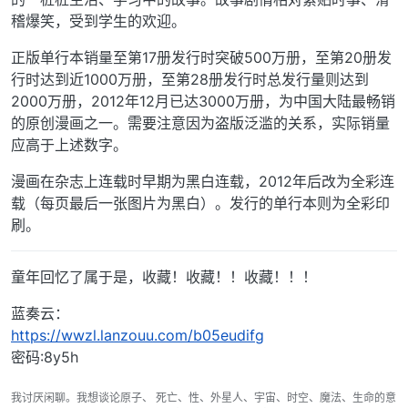
稽爆笑，受到学生的欢迎。
正版单行本销量至第17册发行时突破500万册，至第20册发
行时达到近1000万册，至第28册发行时总发行量则达到
2000万册，2012年12月已达3000万册，为中国大陆最畅销
的原创漫画之一。需要注意因为盗版泛滥的关系，实际销量
应高于上述数字。
漫画在杂志上连载时早期为黑白连载，2012年后改为全彩连
载（每页最后一张图片为黑白）。发行的单行本则为全彩印
刷。
童年回忆了属于是，收藏！收藏！！收藏！！！
蓝奏云：
https://wwzl.lanzouu.com/b05eudifg
密码:8y5h
我讨厌闲聊。我想谈论原子、 死亡、性、外星人、宇宙、时空、魔法、生命的意