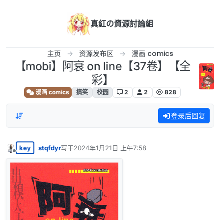
跳转至内容
真紅の資源討論組
主页
资源发布区
漫画 comics
【mobi】阿衰 on line【37卷】【全
彩】
漫画 comics
搞笑
校园
2
2
828
登录后回复
key
stqfdyr
写于
2024年1月21日 上午7:58
最后由 编辑
离线