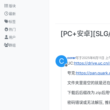
跳转至内容
版块
最新
标签
热门
[PC+安卓][SLG
用户
群组
ccrar
写于
2025年6月11日 上午
C
最后由 编辑
UC:
https://drive.uc.c
离线
夸克:
https://pan.quark
文件夹里是空的就是还在
下载后后缀改为.zip后用W
密码错误或无法解压, 推