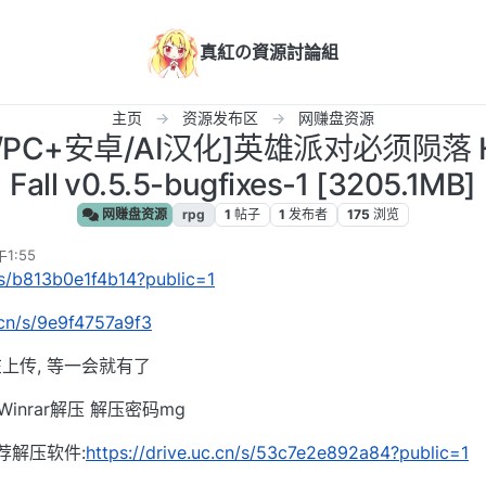
真紅の資源討論組
主页
资源发布区
网赚盘资源
/PC+安卓/AI汉化]英雄派对必须陨落 Her
Fall v0.5.5-bugfixes-1 [3205.1MB]
网赚盘资源
rpg
1
帖子
1
发布者
175
浏览
1:55
n/s/b813b0e1f4b14?public=1
.cn/s/9e9f4757a9f3
上传, 等一会就有了
inrar解压 解压密码mg
荐解压软件:
https://drive.uc.cn/s/53c7e2e892a84?public=1