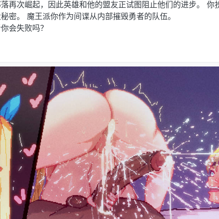
落再次崛起，因此英雄和他的盟友正试图阻止他们的进步。 你
秘密。 魔王派你作为间谍从内部摧毁勇者的队伍。
者你会失败吗？