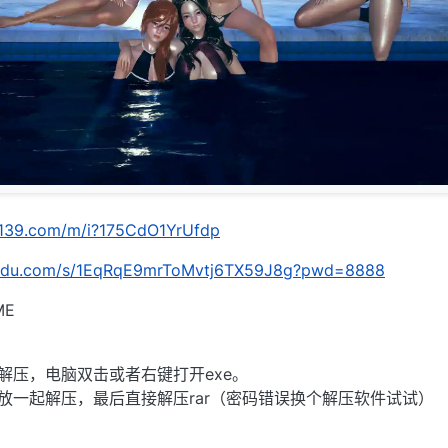
n.139.com/m/i?175CdO1YrUfdp
baidu.com/s/1EqRqE9mrToMvtj6TX59J8g?pwd=8888
ME
缀解压，电脑双击或者右键打开exe。
卷放一起解压，最后直接解压rar（密码错误换个解压软件试试）