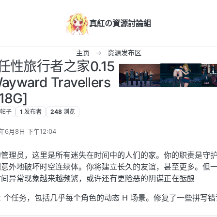
真紅の資源討論組
主页
资源发布区
] 任性旅行者之家0.15
ayward Travellers
.18G]
帖子
1
发布者
248
浏览
5年6月8日 下午12:04
辑
的管理员，这里是所有迷失在时间中的人们的家。你的职责是守
们意外地破坏时空连续体。你将建立长久的友谊，甚至更多。但
时间异常现象越来越频繁，或许还有更险恶的阴谋正在酝酿
 22 个任务，包括几乎每个角色的动态 H 场景。修复了一些拼写错