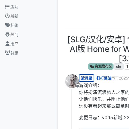
跳转至内容
版块
最新
标签
热门
[SLG/汉化/安卓
用户
AI版 Home for W
群组
[3
资源发布区
slg
1
近月厨
打打酱油
写于
202
最后由 编
游戏介绍：
离线
你将扮演流浪旅人之家
让他们快乐，并阻止他
远没有看起来那么简单
变更日志：v0.15新增